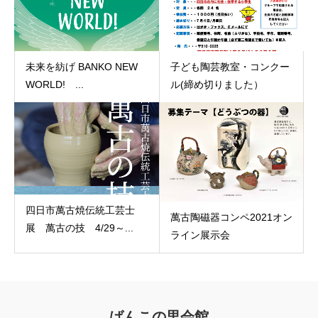
未来を紡げ BANKO NEW
子ども陶芸教室・コンクー
WORLD! ...
ル(締め切りました）
四日市萬古焼伝統工芸士
萬古陶磁器コンペ2021オン
展 萬古の技 4/29～...
ライン展示会
ばんこの里会館