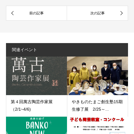
関連イベント
第４回萬古陶芸作家展
やきものたまご創生塾15期
（2/1~4/6)
生修了展 2/25～...