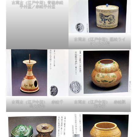
古萬古（江戸中期）青磁赤絵
手付盃／赤絵手付盃
古萬古（江戸中期）藍絵ライ
オン文水指
古萬古（江戸中期） 赤絵千
古萬古（江戸中期） 赤絵瓢
鳥文燭台
箪香炉