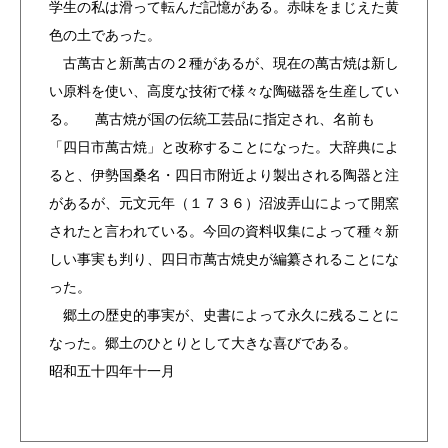
学生の私は滑って転んだ記憶がある。赤味をまじえた黄
色の土であった。
古萬古と新萬古の２種があるが、現在の萬古焼は新し
い原料を使い、高度な技術で様々な陶磁器を生産してい
る。 萬古焼が国の伝統工芸品に指定され、名前も
「四日市萬古焼」と改称することになった。大辞典によ
ると、伊勢国桑名・四日市附近より製出される陶器と注
があるが、元文元年（１７３６）沼波弄山によって開窯
されたと言われている。今回の資料収集によって種々新
しい事実も判り、四日市萬古焼史が編纂されることにな
った。
郷土の歴史的事実が、史書によって永久に残ることに
なった。郷土のひとりとして大きな喜びである。
昭和五十四年十一月