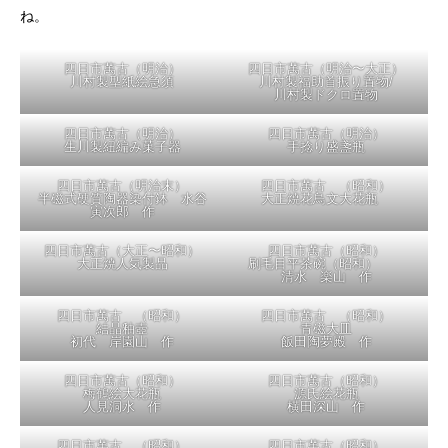
四日市萬古（幕末～明治）手
四日市萬古（幕末～明治）手
捻り急須 無眼楽 作
捻り狸つまみ土瓶 小川半助
作
四日市萬古（明治）手捻り子
四日市萬古（明治）手捻り急
犬置物
須
伊藤豊助 作
山本利助 作