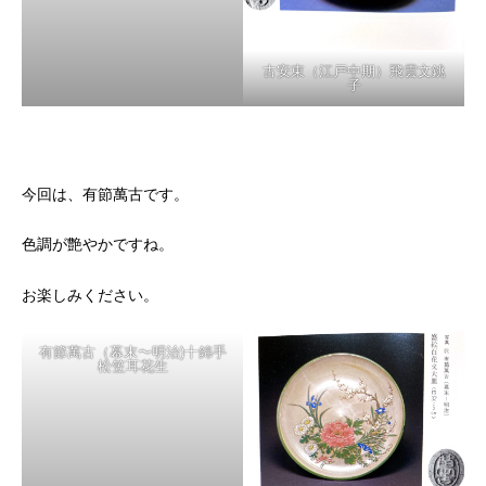
古安東（江戸中期）恵比寿つ
古安東（江戸中期）飛雲文銚
まみ香炉
子
今回は、有節萬古です。
色調が艶やかですね。
お楽しみください。