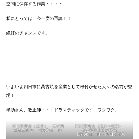
有節萬古（幕末〜明治）木型作り千秋作青磁櫻花文急須
私には手が届きませんが、この中に欲しい！！ものあり・・・秋
の夜・・・
今だからこそ!と始めた在庫ゼロ冊の「四日市萬古焼史」を電脳
空間に保存する作業・・・・