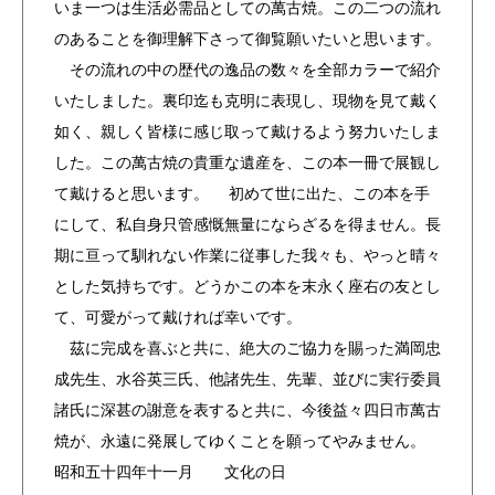
いま一つは生活必需品としての萬古焼。この二つの流れ
のあることを御理解下さって御覧願いたいと思います。
その流れの中の歴代の逸品の数々を全部カラーで紹介
いたしました。裏印迄も克明に表現し、現物を見て戴く
如く、親しく皆様に感じ取って戴けるよう努力いたしま
した。この萬古焼の貴重な遺産を、この本一冊で展観し
て戴けると思います。 初めて世に出た、この本を手
にして、私自身只管感慨無量にならざるを得ません。長
期に亘って馴れない作業に従事した我々も、やっと晴々
とした気持ちです。どうかこの本を末永く座右の友とし
て、可愛がって戴ければ幸いです。
茲に完成を喜ぶと共に、絶大のご協力を賜った満岡忠
成先生、水谷英三氏、他諸先生、先輩、並びに実行委員
諸氏に深甚の謝意を表すると共に、今後益々四日市萬古
焼が、永遠に発展してゆくことを願ってやみません。
昭和五十四年十一月 文化の日