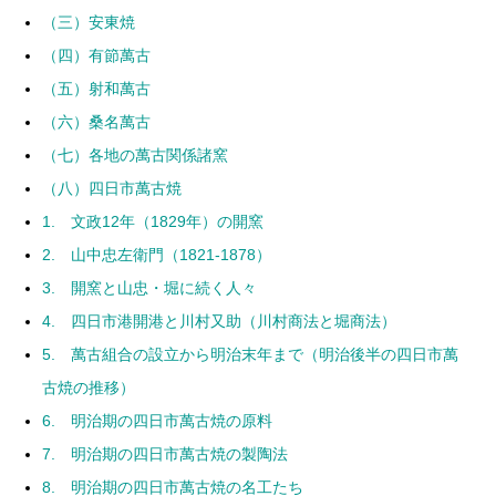
（三）安東焼
（四）有節萬古
（五）射和萬古
（六）桑名萬古
（七）各地の萬古関係諸窯
（八）四日市萬古焼
1. 文政12年（1829年）の開窯
2. 山中忠左衛門（1821-1878）
3. 開窯と山忠・堀に続く人々
4. 四日市港開港と川村又助（川村商法と堀商法）
5. 萬古組合の設立から明治末年まで（明治後半の四日市萬
古焼の推移）
6. 明治期の四日市萬古焼の原料
7. 明治期の四日市萬古焼の製陶法
8. 明治期の四日市萬古焼の名工たち