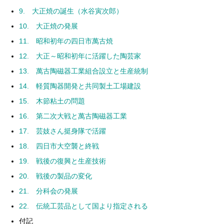
9. 大正焼の誕生（水谷寅次郎）
10. 大正焼の発展
11. 昭和初年の四日市萬古焼
12. 大正～昭和初年に活躍した陶芸家
13. 萬古陶磁器工業組合設立と生産統制
14. 軽質陶器開発と共同製土工場建設
15. 木節粘土の問題
16. 第二次大戦と萬古陶磁器工業
17. 芸妓さん挺身隊で活躍
18. 四日市大空襲と終戦
19. 戦後の復興と生産技術
20. 戦後の製品の変化
21. 分科会の発展
22. 伝統工芸品として国より指定される
付記