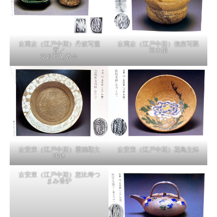
古萬古（江戸中期）丹波写蓋
古萬古（江戸中期）信楽写瓢
置／
箪水指
交趾写亀香合
古安東（江戸中期）雲鶴彫文
古安東（江戸中期）花鳥文鉢
浅鉢