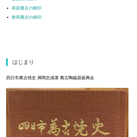
有節萬古の銘印
射和萬古の銘印
はじまり
四日市萬古焼史 満岡忠成著 萬古陶磁器振興会