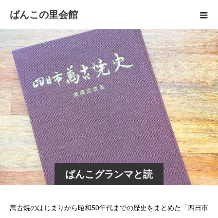
ばんこの里会館
ばんこグランマと読
む「四日市萬古焼
萬古焼のはじまりから昭和50年代までの歴史をまとめた「四日市
史」