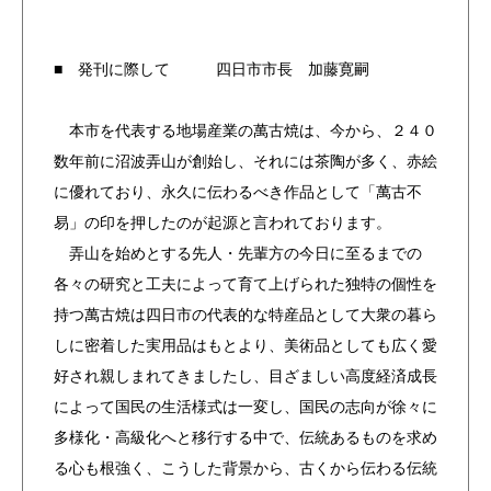
■ 発刊に際して 四日市市長 加藤寛嗣
本市を代表する地場産業の萬古焼は、今から、２４０
数年前に沼波弄山が創始し、それには茶陶が多く、赤絵
に優れており、永久に伝わるべき作品として「萬古不
易」の印を押したのが起源と言われております。
弄山を始めとする先人・先輩方の今日に至るまでの
各々の研究と工夫によって育て上げられた独特の個性を
持つ萬古焼は四日市の代表的な特産品として大衆の暮ら
しに密着した実用品はもとより、美術品としても広く愛
好され親しまれてきましたし、目ざましい高度経済成長
によって国民の生活様式は一変し、国民の志向が徐々に
多様化・高級化へと移行する中で、伝統あるものを求め
る心も根強く、こうした背景から、古くから伝わる伝統