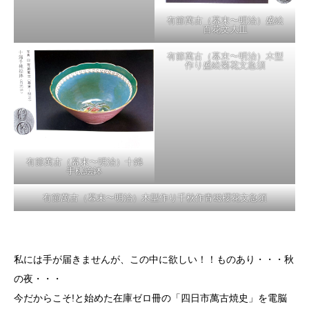
有節萬古（幕末〜明治）盛絵
百花文大皿
有節萬古（幕末〜明治)十錦手
松笠耳花生
有節萬古（幕末〜明治）十錦
有節萬古（幕末〜明治）木型
手桃絵鉢
作り盛絵菊花文急須