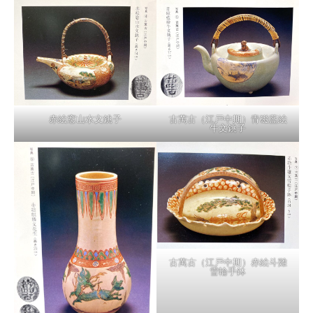
赤絵窓山水文銚子
古萬古（江戸中期）青磁藍絵
牛文銚子
古萬古（江戸中期）赤絵斗雞
雪輪手鉢