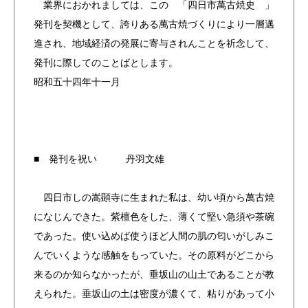
業界におかれましては、この 「四日市萬古焼史 」
発刊を契機として、誇りある萬古焼づくりにより一層邁
進され、地域経済の発展に寄与されんことを祈念して、
発刊に際してのことばとします。
昭和五十四年十一月
■ 発刊を祝い 丹羽文雄
四日市しの嵩顕寺に生まれた私は、幼い頃から萬古焼
になじんできた。紫檀色をした、薄くて堅い急須や茶碗
であった。使い込めば使うほど人間の肌の匂いがしみこ
んでいくような感触をもっていた。その原料がどこから
来るのか知らなかったが、垂坂山の山土であることが教
えられた。垂坂山の土は密度が濃くて、粘りがあって小