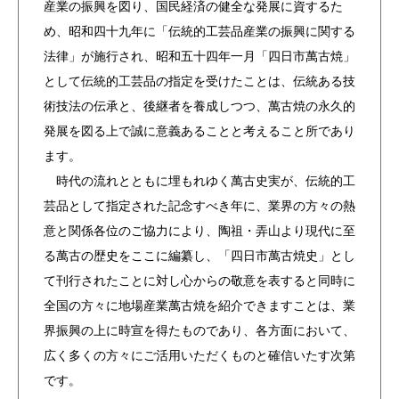
産業の振興を図り、国民経済の健全な発展に資するた
め、昭和四十九年に「伝統的工芸品産業の振興に関する
法律」が施行され、昭和五十四年一月「四日市萬古焼」
として伝統的工芸品の指定を受けたことは、伝統ある技
術技法の伝承と、後継者を養成しつつ、萬古焼の永久的
発展を図る上で誠に意義あることと考えること所であり
ます。
時代の流れとともに埋もれゆく萬古史実が、伝統的工
芸品として指定された記念すべき年に、業界の方々の熱
意と関係各位のご協力により、陶祖・弄山より現代に至
る萬古の歴史をここに編纂し、「四日市萬古焼史」とし
て刊行されたことに対し心からの敬意を表すると同時に
全国の方々に地場産業萬古焼を紹介できますことは、業
界振興の上に時宣を得たものであり、各方面において、
広く多くの方々にご活用いただくものと確信いたす次第
です。