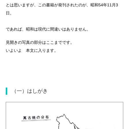
四日市萬古（明治）山中製コ
四日市萬古（明治）ロクロ作
ーヒー碗
り赤土急須
山中一左楽 作
四日市萬古（明治）堀製うず
四日市萬古（明治〜大正）
ら土瓶
堀製魚づくし土瓶＜高さ１０
cm＞
堀製面づくし土瓶＜高さ９cm
＞