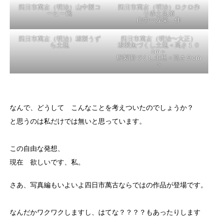
四日市萬古（幕末） 海蔵庵
四日市萬古（幕末〜明治）
窯家型香炉 田端教正 作
海蔵庵窯上絵蓋茶碗
田端教正 作・内田又造絵
四日市萬古（幕末）手捻り急
四日市萬古（幕末～明治）手
須
捻り蓮急須 蓮隠居 作
丁未岡山彫銘