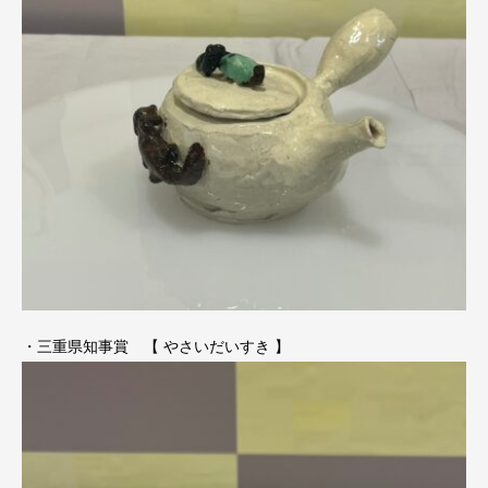
・三重県知事賞 【 やさいだいすき 】