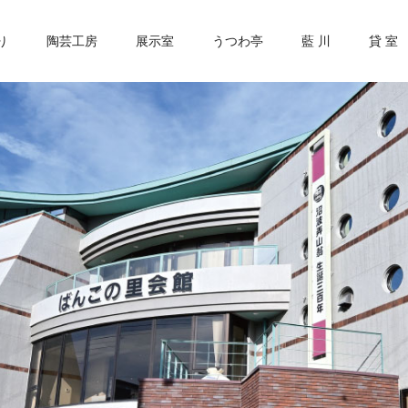
り
陶芸工房
展示室
うつわ亭
藍 川
貸 室