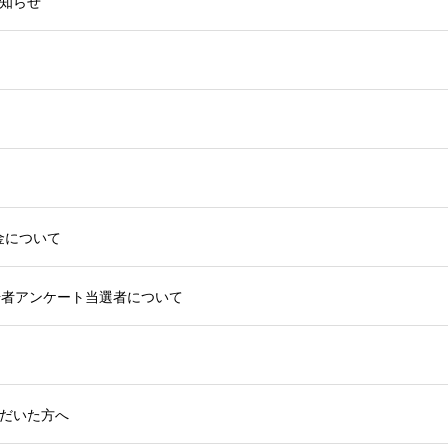
知らせ
金について
場者アンケート当選者について
だいた方へ