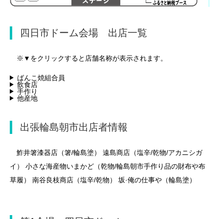
四日市ドーム会場 出店一覧
※▼をクリックすると店舗名称が表示されます。
ばんこ焼組合員
飲食店
手作り
他産地
出張輪島朝市出店者情報
鮓井箸漆器店（箸/輪島塗） 遠島商店（塩辛/乾物/アカニシガ
イ） 小さな海産物いまかど（乾物/輪島朝市手作り品の財布や布
草履） 南谷良枝商店（塩辛/乾物） 坂·俺の仕事や（輪島塗）