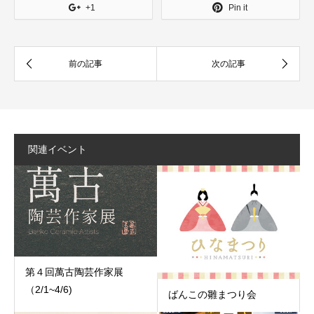
+1
Pin it
関連イベント
第４回萬古陶芸作家展
（2/1~4/6)
ばんこの雛まつり会