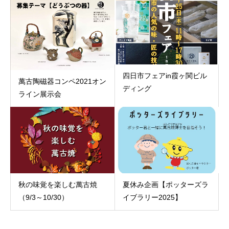
四日市フェアin霞ヶ関ビル
萬古陶磁器コンペ2021オン
ディング
ライン展示会
秋の味覚を楽しむ萬古焼
夏休み企画【ポッターズラ
（9/3～10/30）
イブラリー2025】