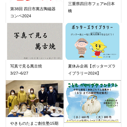
三重県四日市フェアin日本
第38回 四日市萬古陶磁器
橋
コンペ2024
写真で見る萬古焼
夏休み企画【ポッターズラ
3/27~6/27
イブラリー2024】
やきものたまご創生塾15期